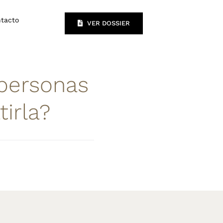
tacto
VER DOSSIER
 personas
irla?