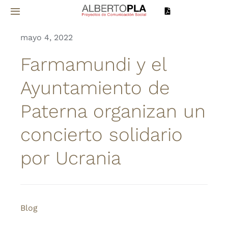
Saltar
Toggle
al
Navigation
contenido
mayo 4, 2022
Inicio
Farmamundi y el
Sobre mí
Ayuntamiento de
Paterna organizan un
Proyectos
concierto solidario
Servicios
por Ucrania
Noticias
Contacto
Blog