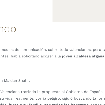
ando
os medios de comunicación, sobre todo valencianos, pero 
ntes) había solicitado acoger a la
joven alcaldesa afgana 
 en Maidan Shahr.
alenciana trasladó la propuesta al Gobierno de España, p
 vida, realmente, corría peligro, siguió buscando la forma
bida, junto a su familia, con todos los honores
y donde ya