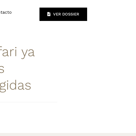
tacto
VER DOSSIER
ari ya
s
gidas