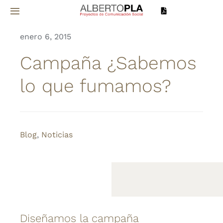
Saltar
Toggle
al
Navigation
contenido
enero 6, 2015
Inicio
Campaña ¿Sabemos
Sobre mí
lo que fumamos?
Proyectos
Servicios
Blog
,
Noticias
Noticias
Contacto
Diseñamos la campaña