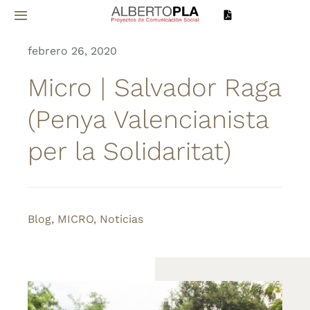
Saltar
Toggle
al
Navigation
contenido
febrero 26, 2020
Inicio
Micro | Salvador Raga
Sobre mí
(Penya Valencianista
per la Solidaritat)
Proyectos
Servicios
Blog
,
MICRO
,
Noticias
Noticias
Contacto