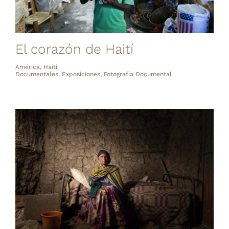
El corazón de Haití
América
,
Haiti
Documentales
,
Exposiciones
,
Fotografía Documental