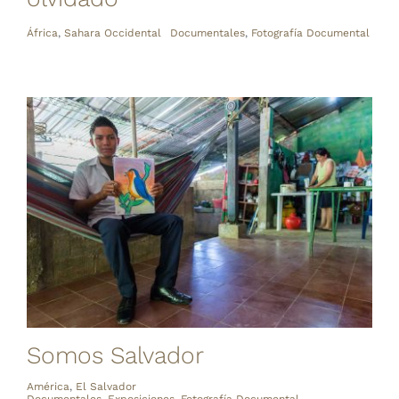
África
,
Sahara Occidental
Documentales
,
Fotografía Documental
Somos Salvador
América
,
El Salvador
Documentales
,
Exposiciones
,
Fotografía Documental