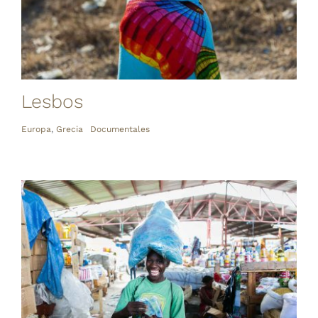
Lesbos
Europa
,
Grecia
Documentales