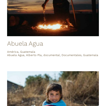
Abuela Agua
América
,
Guatemala
Abuela Agua
,
Alberto Pla
,
documental
,
Documentales
,
Guatemala