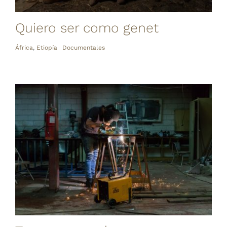
Quiero ser como genet
África
,
Etiopía
Documentales