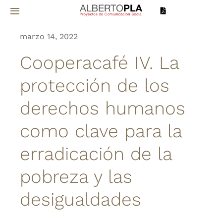
Saltar
Toggle
al
Navigation
contenido
marzo 14, 2022
Inicio
Cooperacafé IV. La
Sobre mí
protección de los
derechos humanos
Proyectos
como clave para la
Servicios
erradicación de la
Noticias
pobreza y las
desigualdades
Contacto