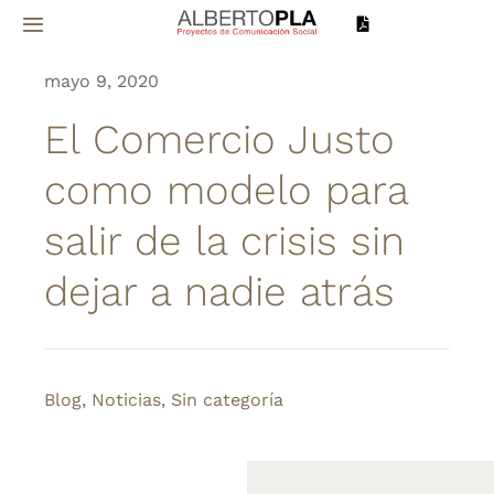
Saltar
Toggle
al
Navigation
contenido
mayo 9, 2020
Inicio
El Comercio Justo
Sobre mí
como modelo para
salir de la crisis sin
Proyectos
dejar a nadie atrás
Servicios
Noticias
Blog
,
Noticias
,
Sin categoría
Contacto