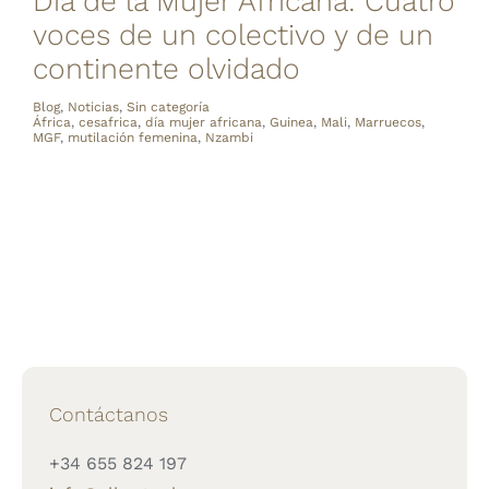
Día de la Mujer Africana: Cuatro
voces de un colectivo y de un
continente olvidado
Blog
,
Noticias
,
Sin categoría
África
,
cesafrica
,
día mujer africana
,
Guinea
,
Mali
,
Marruecos
,
MGF
,
mutilación femenina
,
Nzambi
Contáctanos
+34 655 824 197