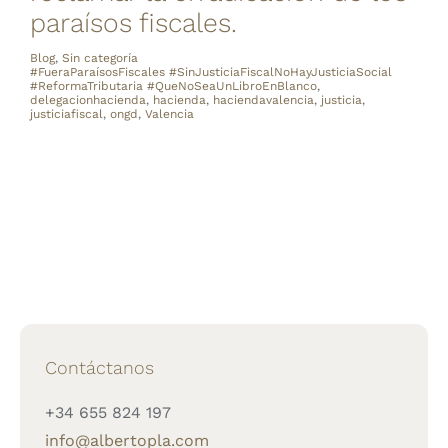
paraísos fiscales.
Blog
,
Sin categoría
#FueraParaísosFiscales #SinJusticiaFiscalNoHayJusticiaSocial
#ReformaTributaria #QueNoSeaUnLibroEnBlanco
,
delegacionhacienda
,
hacienda
,
haciendavalencia
,
justicia
,
justiciafiscal
,
ongd
,
Valencia
Contáctanos
+34 655 824 197
info@albertopla.com