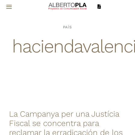
Saltar
Toggle
al
Navigation
contenido
Inicio
PAÍS
haciendavalenc
Sobre mí
Proyectos
Servicios
Noticias
La Campanya per una Justícia
Contacto
Fiscal se concentra para
reclamar la erradicación de los