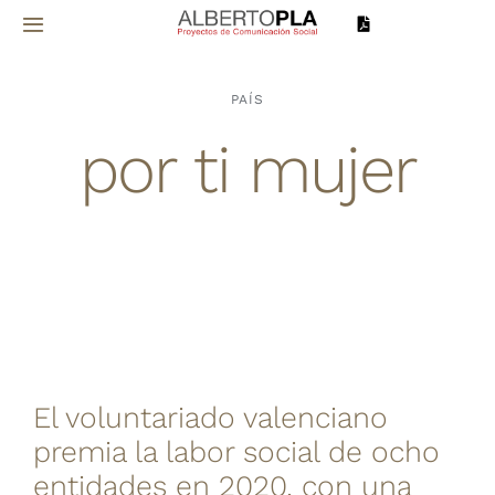
Saltar
Toggle
al
Navigation
contenido
Inicio
PAÍS
por ti mujer
Sobre mí
Proyectos
Servicios
Noticias
El voluntariado valenciano
Contacto
premia la labor social de ocho
entidades en 2020, con una