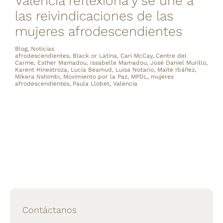
Valencia reflexiona y se une a
las reivindicaciones de las
mujeres afrodescendientes
Blog
,
Noticias
afrodescendientes
,
Black or Latina
,
Cari McCay
,
Centre del
Carme
,
Esther Mamadou
,
Issabelle Mamadou
,
José Daniel Murillo
,
Karent Hinestroza
,
Lucía Beamud
,
Luisa Notario
,
Maite Ibáñez
,
Mikera Nshimbi
,
Movimiento por la Paz
,
MPDL
,
mujeres
afrodescendientes
,
Paula Llobet
,
Valencia
Contáctanos