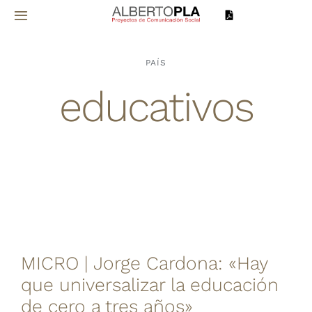
Saltar
Toggle
al
Navigation
contenido
Inicio
PAÍS
educativos
Sobre mí
Proyectos
Servicios
Noticias
MICRO | Jorge Cardona: «Hay
Contacto
que universalizar la educación
de cero a tres años»