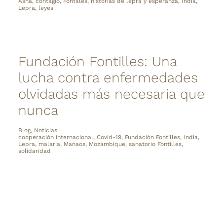
Asha
,
contagio
,
Fontilles
,
historias de lepra y esperanza
,
India
,
Lepra
,
leyes
Fundación Fontilles: Una
lucha contra enfermedades
olvidadas más necesaria que
nunca
Blog
,
Noticias
cooperación internacional
,
Covid-19
,
Fundación Fontilles
,
India
,
Lepra
,
malaria
,
Manaos
,
Mozambique
,
sanatorio Fontilles
,
solidaridad