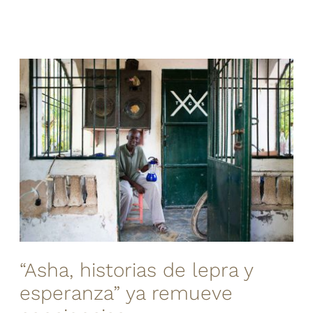
“Asha, historias de lepra y
esperanza” ya remueve