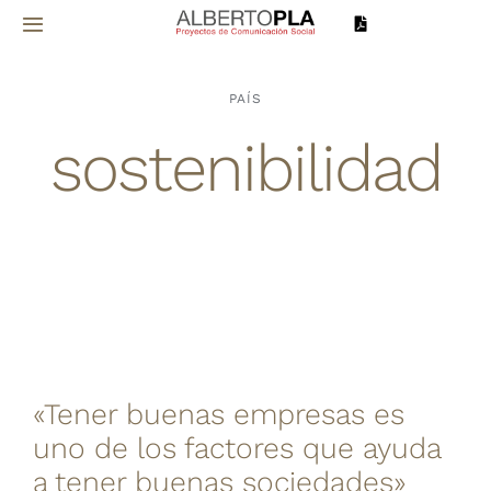
Saltar
Toggle
al
Navigation
contenido
Inicio
PAÍS
sostenibilidad
Sobre mí
Proyectos
Servicios
Noticias
«Tener buenas empresas es
Contacto
uno de los factores que ayuda
a tener buenas sociedades»