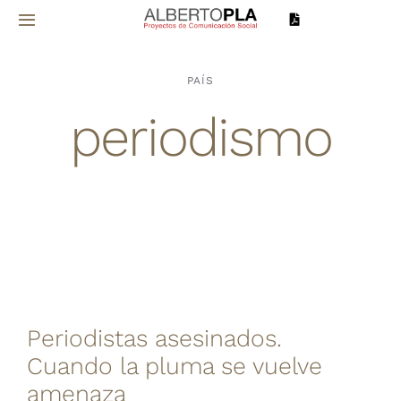
Saltar
Toggle
al
Navigation
contenido
Inicio
PAÍS
periodismo
Sobre mí
Proyectos
Servicios
Noticias
Periodistas asesinados.
Contacto
Cuando la pluma se vuelve
amenaza