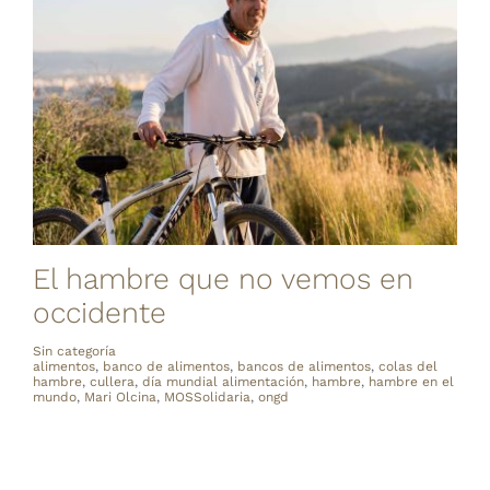
El hambre que no vemos en
occidente
Sin categoría
alimentos
,
banco de alimentos
,
bancos de alimentos
,
colas del
hambre
,
cullera
,
día mundial alimentación
,
hambre
,
hambre en el
mundo
,
Mari Olcina
,
MOSSolidaria
,
ongd