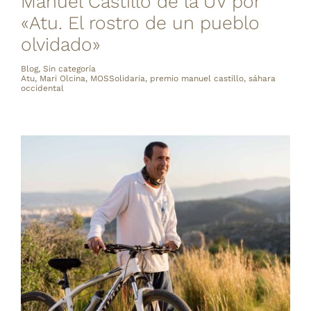
Manuel Castillo de la UV por
«Atu. El rostro de un pueblo
olvidado»
Blog
,
Sin categoría
Atu
,
Mari Olcina
,
MOSSolidaria
,
premio manuel castillo
,
sáhara
occidental