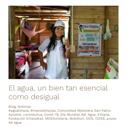
El agua, un bien tan esencial
como desigual
Blog
,
Noticias
#agualimpia
,
#manoslimpias
,
Comunidad Misionera San Pablo
Apostol
,
coronavirus
,
Covid-19
,
Día Mundial del Agua
,
Etiopía
,
Fundación Emalaikat
,
MOSSolidaria
,
Muketuri
,
ODS
,
ODS6
,
pozos
de agua