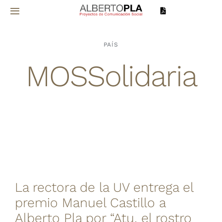
Saltar
Toggle
al
Navigation
contenido
Inicio
PAÍS
MOSSolidaria
Sobre mí
Proyectos
Servicios
Noticias
La rectora de la UV entrega el
Contacto
premio Manuel Castillo a
Alberto Pla por “Atu, el rostro