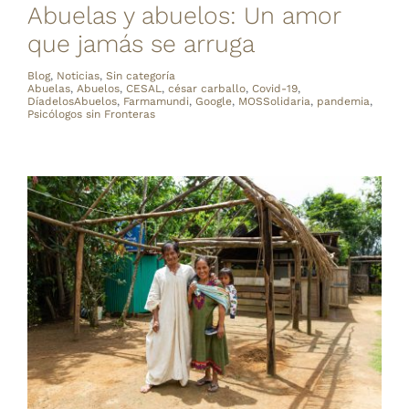
Abuelas y abuelos: Un amor
que jamás se arruga
Blog
,
Noticias
,
Sin categoría
Abuelas
,
Abuelos
,
CESAL
,
césar carballo
,
Covid-19
,
DíadelosAbuelos
,
Farmamundi
,
Google
,
MOSSolidaria
,
pandemia
,
Psicólogos sin Fronteras