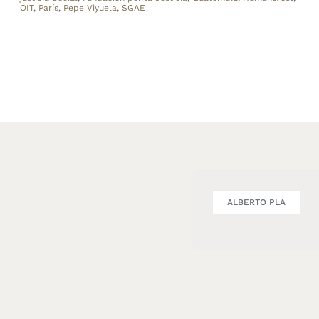
OIT
,
París
,
Pepe Viyuela
,
SGAE
ALBERTO PLA