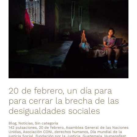
20 de febrero, un día para
para cerrar la brecha de las
desigualdades sociales
Blog
,
Noticias
,
Sin categoría
142 pulsaciones
,
20 de febrero
,
Asamblea General de las Naciones
Unidas
,
Asociación CONI
,
derechos humanos
,
Día mundial de la
justicia Social
,
Fundación por la Justicia
,
Guatemala
,
HumansFest
,