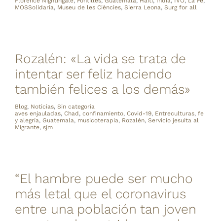
Florence Nightingale
,
Fontilles
,
Guatemala
,
Haití
,
India
,
IVO
,
La Fe
,
MOSSolidaria
,
Museu de les Ciències
,
Sierra Leona
,
Surg for all
Rozalén: «La vida se trata de
intentar ser feliz haciendo
también felices a los demás»
Blog
,
Noticias
,
Sin categoría
aves enjauladas
,
Chad
,
confinamiento
,
Covid-19
,
Entreculturas
,
fe
y alegría
,
Guatemala
,
musicoterapia
,
Rozalén
,
Servicio jesuita al
Migrante
,
sjm
“El hambre puede ser mucho
más letal que el coronavirus
entre una población tan joven