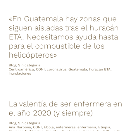
«En Guatemala hay zonas que
siguen aisladas tras el huracán
ETA. Necesitamos ayuda hasta
para el combustible de los
helicópteros»
Blog
,
Sin categoría
Centroamérica
,
CONI
,
coronavirus
,
Guatemala
,
huracán ETA
,
inundaciones
La valentía de ser enfermera en
el año 2020 (y siempre)
Blog
,
Sin categoría
Ana Narbona
,
CONI
,
Ébola
,
enfermeras
,
enfermería
,
Etiopía
,