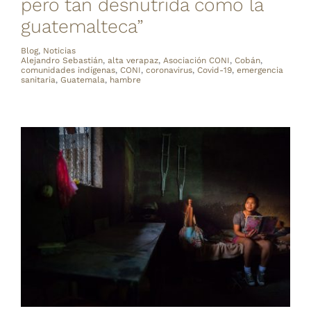
pero tan desnutrida como la
guatemalteca”
Blog
,
Noticias
Alejandro Sebastián
,
alta verapaz
,
Asociación CONI
,
Cobán
,
comunidades indígenas
,
CONI
,
coronavirus
,
Covid-19
,
emergencia
sanitaria
,
Guatemala
,
hambre