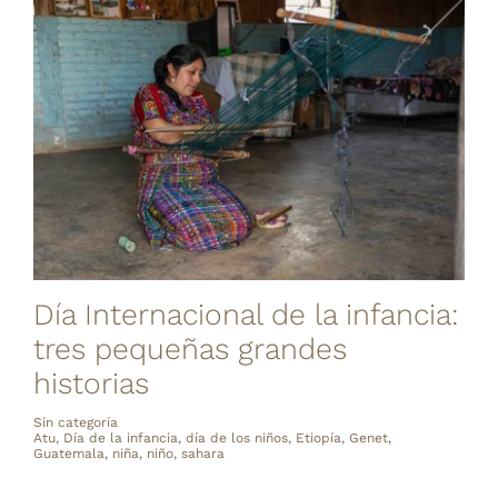
Día Internacional de la infancia:
tres pequeñas grandes
historias
Sin categoría
Atu
,
Día de la infancia
,
día de los niños
,
Etiopía
,
Genet
,
Guatemala
,
niña
,
niño
,
sahara