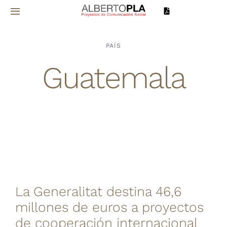
Saltar
Toggle
al
Navigation
contenido
Inicio
PAÍS
Guatemala
Sobre mí
Proyectos
Servicios
Noticias
La Generalitat destina 46,6
Contacto
millones de euros a proyectos
de cooperación internacional