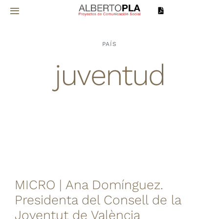
Saltar
Toggle
al
Navigation
contenido
Inicio
PAÍS
juventud
Sobre mí
Proyectos
Servicios
Noticias
MICRO | Ana Domínguez.
Contacto
Presidenta del Consell de la
Joventut de València