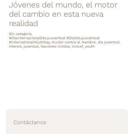
Jóvenes del mundo, el motor
del cambio en esta nueva
realidad
Sin categoría
#DiaInternacionalDeLaJuventud #DiaDeLaJuventud
#InternationalYouthDay
,
Acción contra el Hambre
,
dia juventud
,
intered
,
juventud
,
Naciones Unidas
,
Unicef
,
youth
Contáctanos