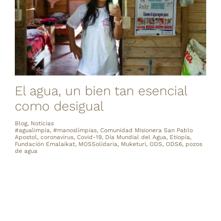
El agua, un bien tan esencial
como desigual
Blog
,
Noticias
#agualimpia
,
#manoslimpias
,
Comunidad Misionera San Pablo
Apostol
,
coronavirus
,
Covid-19
,
Día Mundial del Agua
,
Etiopía
,
Fundación Emalaikat
,
MOSSolidaria
,
Muketuri
,
ODS
,
ODS6
,
pozos
de agua